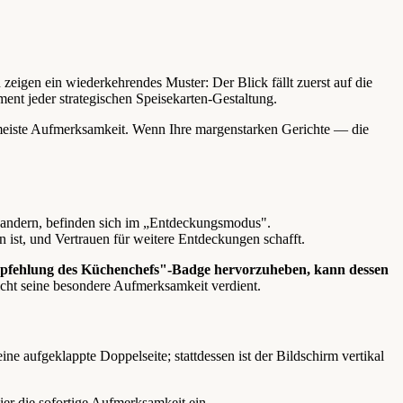
 zeigen ein wiederkehrendes Muster: Der Blick fällt zuerst auf die
ent jeder strategischen Speisekarten-Gestaltung.
e meiste Aufmerksamkeit. Wenn Ihre margenstarken Gerichte — die
s wandern, befinden sich im „Entdeckungsmodus".
n ist, und Vertrauen für weitere Entdeckungen schafft.
mpfehlung des Küchenchefs"-Badge hervorzuheben, kann dessen
icht seine besondere Aufmerksamkeit verdient.
ne aufgeklappte Doppelseite; stattdessen ist der Bildschirm vertikal
ier die sofortige Aufmerksamkeit ein.