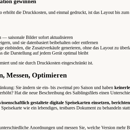
tation gewinnen
o erhöht die Druckkosten, und einmal gedruckt, ist das Layout bis zum 
— saisonale Bilder sofort aktualisieren
igern, und sie datenbasiert beibehalten oder entfernen
ge einbinden, die Zusatzverkäufe generieren, ohne das Layout zu über
 die Darstellung auf jedem Gerät optimal bleibt
timiert und nie durch Druckkosten eingeschränkt ist.
en, Messen, Optimieren
ränkung: Sie ändern sie ein- bis zweimal pro Saison und haben
keinerl
rhöht? Hat die neue Beschreibung des Saiblingsfilets einen Unterschie
wissenschaftlich gestaltete digitale Speisekarten einsetzen, beric
 Speisekarte wie ein lebendiges, testbares Dokument zu behandeln statt 
 unterschiedliche Anordnungen und messen Sie, welche Version mehr Be