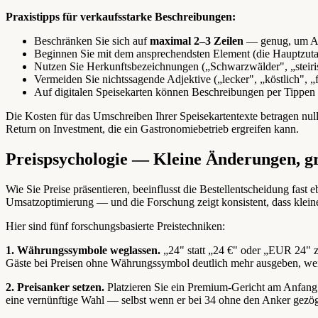
Praxistipps für verkaufsstarke Beschreibungen:
Beschränken Sie sich auf
maximal 2–3 Zeilen
— genug, um App
Beginnen Sie mit dem ansprechendsten Element (die Hauptzutat
Nutzen Sie Herkunftsbezeichnungen („Schwarzwälder", „steiris
Vermeiden Sie nichtssagende Adjektive („lecker", „köstlich", „
Auf digitalen Speisekarten können Beschreibungen per Tippen er
Die Kosten für das Umschreiben Ihrer Speisekartentexte betragen null.
Return on Investment, die ein Gastronomiebetrieb ergreifen kann.
Preispsychologie — Kleine Änderungen, 
Wie Sie Preise präsentieren, beeinflusst die Bestellentscheidung fast e
Umsatzoptimierung — und die Forschung zeigt konsistent, dass kleine
Hier sind fünf forschungsbasierte Preistechniken:
1. Währungssymbole weglassen.
„24" statt „24 €" oder „EUR 24" 
Gäste bei Preisen ohne Währungssymbol deutlich mehr ausgeben, weil d
2. Preisanker setzen.
Platzieren Sie ein Premium-Gericht am Anfang j
eine vernünftige Wahl — selbst wenn er bei 34 ohne den Anker gezöge