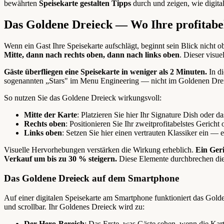
bewährten
Speisekarte gestalten Tipps
durch und zeigen, wie digita
Das Goldene Dreieck — Wo Ihre profitabels
Wenn ein Gast Ihre Speisekarte aufschlägt, beginnt sein Blick nicht o
Mitte, dann nach rechts oben, dann nach links oben
. Dieser visue
Gäste überfliegen eine Speisekarte in weniger als 2 Minuten.
In di
sogenannten „Stars" im Menu Engineering — nicht im Goldenen Dreiec
So nutzen Sie das Goldene Dreieck wirkungsvoll:
Mitte der Karte
: Platzieren Sie hier Ihr Signature Dish oder d
Rechts oben
: Positionieren Sie Ihr zweitprofitabelstes Geri
Links oben
: Setzen Sie hier einen vertrauten Klassiker ein — 
Visuelle Hervorhebungen verstärken die Wirkung erheblich.
Ein Ger
Verkauf um bis zu 30 % steigern.
Diese Elemente durchbrechen die 
Das Goldene Dreieck auf dem Smartphone
Auf einer digitalen Speisekarte am Smartphone funktioniert das Golden
und scrollbar. Ihr Goldenes Dreieck wird zu:
Der Hero-Bereich
: Das Erste, was Gäste sehen, wenn die Kart