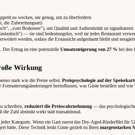
etit zu wecken, nie genug, um zu überfordern
, die Zubereitungsart)
ch", „vom Bodensee"), um Qualität und Authentizität zu signalisieren
fantastisch") — sie sind bedeutungslos, weil sie jedes Restaurant verwe
weitert werden, sodass die Erstansicht aufgeräumt bleibt und neugierig
 Der Ertrag ist eine potenzielle
Umsatzsteigerung von 27 %
bei den 
große Wirkung
benso stark wie die Preise selbst.
Preispsychologie auf der Speisekart
 Formatierungsänderungen beeinflussen, was Gäste bestellen und wie v
zu schreiben,
reduziert die Preiswahrnehmung
— das psychologische 
ie Zahl abstrakt wirkt statt transaktional.
eder Kategorie. Wenn ein Gast zuerst das Dry-Aged-Rinderfilet für 52 
rt hätte. Diese Technik lenkt Gäste gezielt zu Ihren
margenstarken Mi