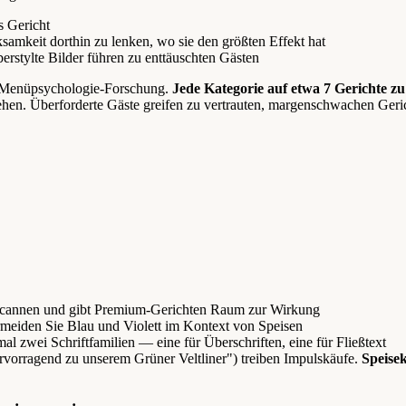
es Gericht
samkeit dorthin zu lenken, wo sie den größten Effekt hat
berstylte Bilder führen zu enttäuschten Gästen
er Menüpsychologie-Forschung.
Jede Kategorie auf etwa 7 Gerichte z
tehen. Überforderte Gäste greifen zu vertrauten, margenschwachen Geri
s Scannen und gibt Premium-Gerichten Raum zur Wirkung
rmeiden Sie Blau und Violett im Kontext von Speisen
al zwei Schriftfamilien — eine für Überschriften, eine für Fließtext
rvorragend zu unserem Grüner Veltliner") treiben Impulskäufe.
Speise