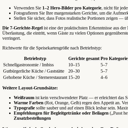
Verwenden Sie
1–2 Hero-Bilder pro Kategorie
, nicht für jed
Fotografieren Sie Ihre margenstarken Gerichte, um die Aufmerk
Stellen Sie sicher, dass Fotos realistische Portionen zeigen — ü
Die 7-Gerichte-Regel
ist eine der praktischsten Erkenntnisse aus d
Überlastung, die eintritt, wenn Gäste zu vielen Optionen gegenübers
verringert.
Richtwerte für die Speisekartengröße nach Betriebstyp:
Betriebstyp
Gerichte gesamt
Pro Kategorie
Schnellgastronomie / Imbiss
10–15
5–7
Gutbürgerliche Küche / Gaststätte
20–30
5–7
Gehobene Küche / Sternerestaurant
15–20
4–6
Weitere Layout-Grundsätze:
Weißraum
ist kein verschwendeter Platz — er erleichtert da
Warme Farben
(Rot, Orange, Gelb) regen den Appetit an. Ve
Typografie
sollte sauber und auf einen Blick lesbar sein. Maxim
Empfehlungen für Begleitgetränke oder Beilagen
(„Passt he
Zusatzbestellungen