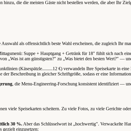
 hinzu, die die meisten Gäste nicht bestellen werden, die aber Ihr Zielg
 Auswahl als offensichtlich beste Wahl erscheinen, die zugleich Ihr mar
ittagsmenü: Suppe + Hauptgang + Getränk für 18" fühlt sich nach ein
on „Was ist am günstigsten?" zu „Was bietet den besten Wert?" — und
nktlinien (Käsespätzle.........12 €) verwandeln Ihre Speisekarte in eine
e der Beschreibung in gleicher Schriftgröße, sodass er eine Information
gerung
, die Menu-Engineering-Forschung konsistent identifiziert — und 
denen viele Speisekarten scheitern. Zu viele Fotos, zu viele Gerichte 
tlich 30 %.
Aber das Schlüsselwort ist „hochwertig". Verwackelte Ha
s gezielt einzusetzen: