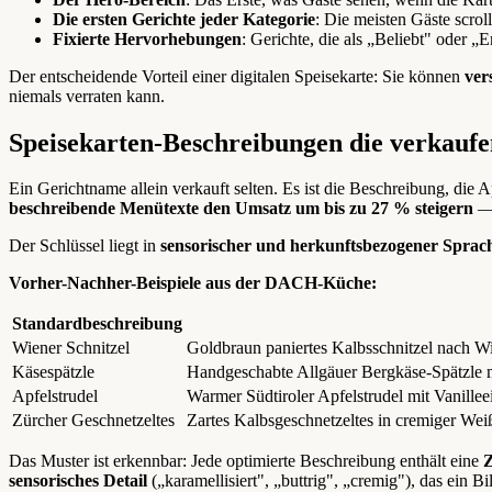
Die ersten Gerichte jeder Kategorie
: Die meisten Gäste scrol
Fixierte Hervorhebungen
: Gerichte, die als „Beliebt" oder 
Der entscheidende Vorteil einer digitalen Speisekarte: Sie können
ver
niemals verraten kann.
Speisekarten-Beschreibungen die verkauf
Ein Gerichtname allein verkauft selten. Es ist die Beschreibung, die
beschreibende Menütexte den Umsatz um bis zu 27 % steigern
— 
Der Schlüssel liegt in
sensorischer und herkunftsbezogener Sprac
Vorher-Nachher-Beispiele aus der DACH-Küche:
Standardbeschreibung
Wiener Schnitzel
Goldbraun paniertes Kalbsschnitzel nach Wie
Käsespätzle
Handgeschabte Allgäuer Bergkäse-Spätzle mi
Apfelstrudel
Warmer Südtiroler Apfelstrudel mit Vanille
Zürcher Geschnetzeltes
Zartes Kalbsgeschnetzeltes in cremiger We
Das Muster ist erkennbar: Jede optimierte Beschreibung enthält eine
Z
sensorisches Detail
(„karamellisiert", „buttrig", „cremig"), das ein B