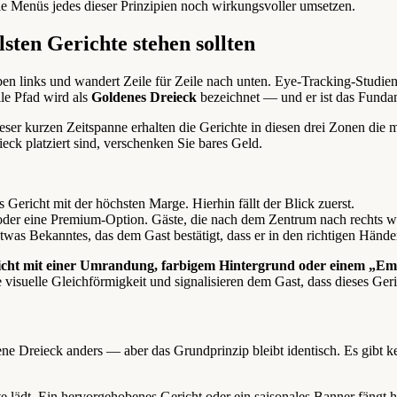
le Menüs jedes dieser Prinzipien noch wirkungsvoller umsetzen.
ten Gerichte stehen sollten
ben links und wandert Zeile für Zeile nach unten. Eye-Tracking-Studien
lle Pfad wird als
Goldenes Dreieck
bezeichnet — und er ist das Fundam
eser kurzen Zeitspanne erhalten die Gerichte in diesen drei Zonen di
k platziert sind, verschenken Sie bares Geld.
as Gericht mit der höchsten Marge. Hierhin fällt der Blick zuerst.
cht oder eine Premium-Option. Gäste, die nach dem Zentrum nach recht
etwas Bekanntes, das dem Gast bestätigt, dass er in den richtigen Hände
icht mit einer Umrandung, farbigem Hintergrund oder einem „E
visuelle Gleichförmigkeit und signalisieren dem Gast, dass dieses Ger
e Dreieck anders — aber das Grundprinzip bleibt identisch. Es gibt kei
e lädt. Ein hervorgehobenes Gericht oder ein saisonales Banner fängt h