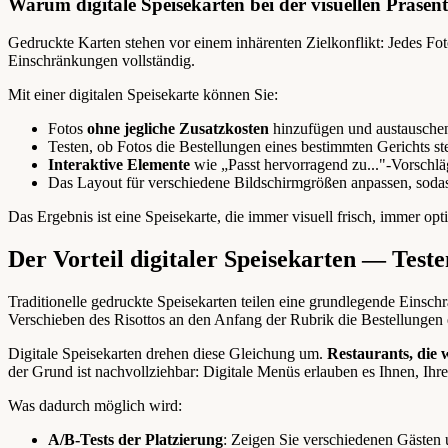
Warum digitale Speisekarten bei der visuellen Präsen
Gedruckte Karten stehen vor einem inhärenten Zielkonflikt: Jedes Fot
Einschränkungen vollständig.
Mit einer digitalen Speisekarte können Sie:
Fotos
ohne jegliche Zusatzkosten
hinzufügen und austauschen 
Testen, ob Fotos die Bestellungen eines bestimmten Gerichts ste
Interaktive Elemente
wie „Passt hervorragend zu..."-Vorschlä
Das Layout für verschiedene Bildschirmgrößen anpassen, sodass
Das Ergebnis ist eine Speisekarte, die immer visuell frisch, immer op
Der Vorteil digitaler Speisekarten — Test
Traditionelle gedruckte Speisekarten teilen eine grundlegende Einsch
Verschieben des Risottos an den Anfang der Rubrik die Bestellungen e
Digitale Speisekarten drehen diese Gleichung um.
Restaurants, die 
der Grund ist nachvollziehbar: Digitale Menüs erlauben es Ihnen, Ihre
Was dadurch möglich wird:
A/B-Tests der Platzierung
: Zeigen Sie verschiedenen Gästen