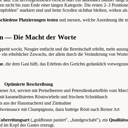
len nicht bis zum Ende einer langen Kategorie. Die ersten 2–3 Positione
„Empfohlen" markiert sind und beim Scrollen sichtbar bleiben, wirken 
schiedene Platzierungen testen
und messen, welche Anordnung die mei
en — Die Macht der Worte
 Appetit weckt, Neugier entfacht und die Bereitschaft erhöht, mehr ausz
ein erheblicher Zuwachs, der allein durch die Veränderung von Worten 
he
, die dem Gast hilft, das Erlebnis des Gerichts gedanklich vorwegzune
Optimierte Beschreibung
ner Art, serviert mit Preiselbeeren und Petersilienkartoffeln vom Marc
t karamellisierten Röstzwiebeln und frischem Schnittlauch
eis aus der Hausmacherei und Zimtsahne
ißweinsauce mit Champignons, dazu buttrige Rösti nach Berner Art
ubereitungsart
(„goldbraun paniert", „handgeschabt"), ein
Qualitätss
ild im Kopf des Gastes erzeugt.