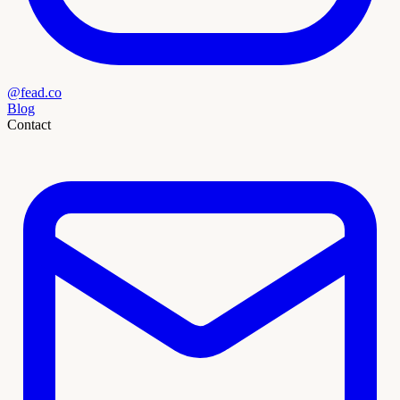
@fead.co
Blog
Contact