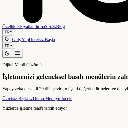
Özellikler
Fiyatlandırma
S.S.S.
Blog
TR
Giriş Yap
Ücretsiz Başla
TR
Dijital Menü Çözümü
İşletmenizi geleneksel basılı menülerin za
Yapay zeka destekli 20 dile çeviri, müşteri değerlendirmeleri ve detayl
Ücretsiz Başla
→
Demo Menüyü İncele
Yüzlerce işletme fead'i tercih ediyor