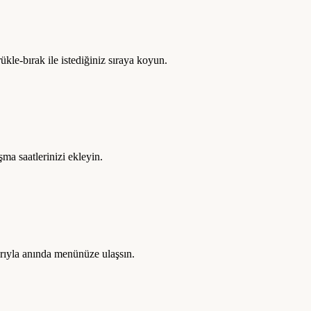
ürükle-bırak ile istediğiniz sıraya koyun.
şma saatlerinizi ekleyin.
larıyla anında menünüze ulaşsın.