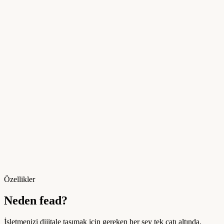
Özellikler
Neden fead?
İşletmenizi dijitale taşımak için gereken her şey tek çatı altında.